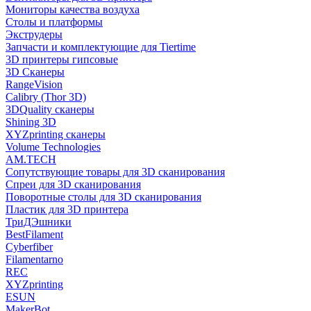
Мониторы качества воздуха
Столы и платформы
Экструдеры
Запчасти и комплектующие для Tiertime
3D принтеры гипсовые
3D Сканеры
RangeVision
Calibry (Thor 3D)
3DQuality сканеры
Shining 3D
XYZprinting сканеры
Volume Technologies
AM.TECH
Сопутствующие товары для 3D сканирования
Спреи для 3D сканирования
Поворотные столы для 3D сканирования
Пластик для 3D принтера
ТриДЭшники
BestFilament
Cyberfiber
Filamentarno
REC
XYZprinting
ESUN
MakerBot