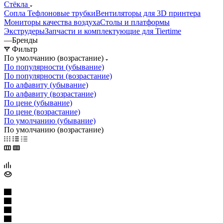
Cтёкла
Сопла
Тефлоновые трубки
Вентиляторы для 3D принтера
Мониторы качества воздуха
Столы и платформы
Экструдеры
Запчасти и комплектующие для Tiertime
—
Бренды
Фильтр
По умолчанию (возрастание)
По популярности (убывание)
По популярности (возрастание)
По алфавиту (убывание)
По алфавиту (возрастание)
По цене (убывание)
По цене (возрастание)
По умолчанию (убывание)
По умолчанию (возрастание)