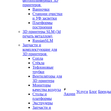
фотополимерных 3D
принтеров
Ванночки
Станции очистки
и УФ засветки
Платформы
построения
3D принтеры SLM (3d
печать металлом)
RussianSLM
Запчасти и
комплектующие для
3D принтеров
Сопла
Cтёкла
Тефлоновые
трубки
Вентиляторы для
3D принтера
Мониторы
качества воздуха
Услуги
Блог
Бренды
Акции
Столы и
платформы
Экструдеры
Запчасти и