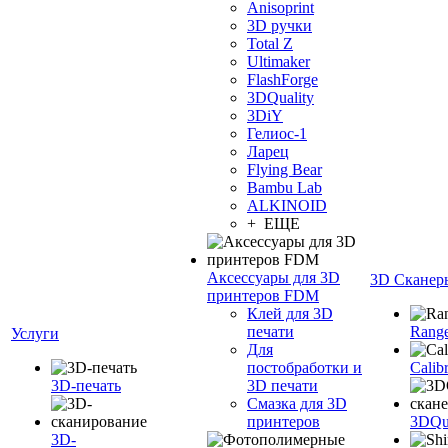
Anisoprint
3D ручки
Total Z
Ultimaker
FlashForge
3DQuality
3DiY
Гелиос-1
Ларец
Flying Bear
Bambu Lab
ALKINOID
+ ЕЩЕ
Аксессуары для 3D
3D Сканер
принтеров FDM
Клей для 3D
печати
Range
Услуги
Для
постобработки и
Calib
3D-печать
3D печати
Смазка для 3D
принтеров
3DQua
3D-