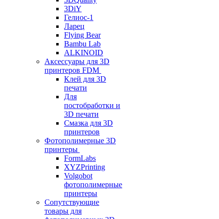
3DiY
Гелиос-1
Ларец
Flying Bear
Bambu Lab
ALKINOID
Аксессуары для 3D
принтеров FDM
Клей для 3D
печати
Для
постобработки и
3D печати
Смазка для 3D
принтеров
Фотополимерные 3D
принтеры
FormLabs
XYZPrinting
Volgobot
фотополимерные
принтеры
Сопутствующие
товары для