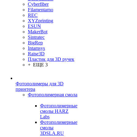
Cyberfiber
Filamentarno
REC
XYZprinting
ESUN
MakerBot
Sintratec
BigRep
Intamsys
Raise3D
Пластик для 3D ручек
+ ЕЩЕ 3
Фотополимеры для 3D
принтера
Фотополимерная смола
Фотополимерные
смолы HARZ
Labs
Фотополимерные
смолы
3DSLA.RU