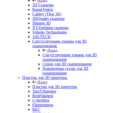
Назад
3D Сканеры
RangeVision
Calibry (Thor 3D)
3DQuality сканеры
Shining 3D
XYZprinting сканеры
Volume Technologies
AM.TECH
Сопутствующие товары для 3D
сканирования
Назад
Сопутствующие товары для 3D
сканирования
Спреи для 3D сканирования
Поворотные столы для 3D
сканирования
Пластик для 3D принтера
Назад
Пластик для 3D принтера
ТриДЭшники
BestFilament
Cyberfiber
Filamentarno
REC