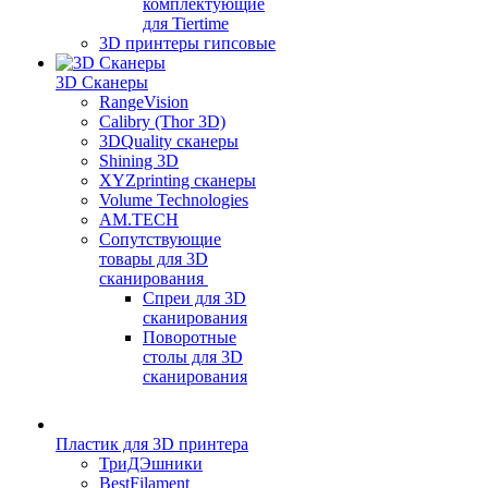
комплектующие
для Tiertime
3D принтеры гипсовые
3D Сканеры
RangeVision
Calibry (Thor 3D)
3DQuality сканеры
Shining 3D
XYZprinting сканеры
Volume Technologies
AM.TECH
Сопутствующие
товары для 3D
сканирования
Спреи для 3D
сканирования
Поворотные
столы для 3D
сканирования
Пластик для 3D принтера
ТриДЭшники
BestFilament