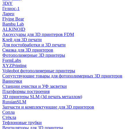
3DiY
Гелиос-1
Ларец
Flying Bear
Bambu Lab
ALKINOID
Аксессуары для 3D принтеров FDM
Клей для 3D печати
Для постобработки и 3D печати
Смазка для 3D принтеров
Фотополимерные 3D принтеры
FormLabs
XYZPrinting
Volgobot фотополимерные принтеры
Сопутствующие товары для фотополимерных 3D принтеров
Ванночки
Станции очистки и УФ засветки
Платформы построения
3D принтеры SLM (3d печать металлом)
RussianSLM
Запчасти и комплектующие для 3D принтеров
Сопла
Cтёкла
Тефлоновые трубки
Вентиляторы для 3D принтера