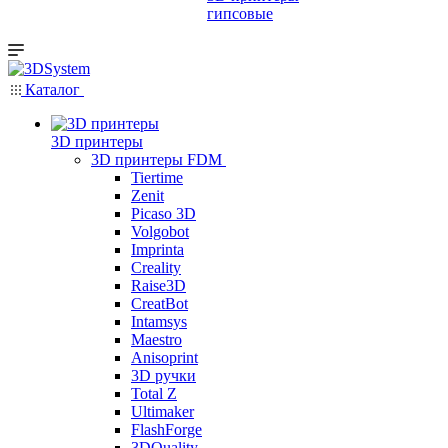
гипсовые
Каталог
3D принтеры
3D принтеры FDM
Tiertime
Zenit
Picaso 3D
Volgobot
Imprinta
Creality
Raise3D
CreatBot
Intamsys
Maestro
Anisoprint
3D ручки
Total Z
Ultimaker
FlashForge
3DQuality