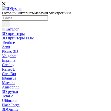
Готовый интернет-магазин электроники
Каталог
3D принтеры
3D принтеры FDM
Tiertime
Zenit
Picaso 3D
Volgobot
Imprinta
Creality
Raise3D
CreatBot
Intamsys
Maestro
Anisoprint
3D ручки
Total Z
Ultimaker
FlashForge
3DQuality