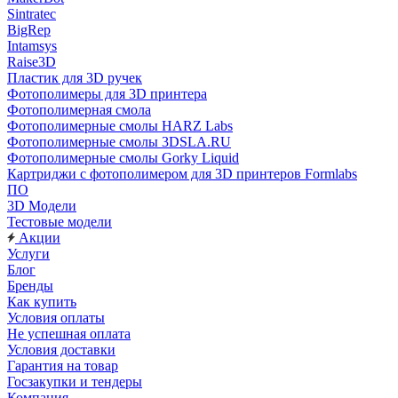
Sintratec
BigRep
Intamsys
Raise3D
Пластик для 3D ручек
Фотополимеры для 3D принтера
Фотополимерная смола
Фотополимерные смолы HARZ Labs
Фотополимерные смолы 3DSLA.RU
Фотополимерные смолы Gorky Liquid
Картриджи с фотополимером для 3D принтеров Formlabs
ПО
3D Модели
Тестовые модели
Акции
Услуги
Блог
Бренды
Как купить
Условия оплаты
Не успешная оплата
Условия доставки
Гарантия на товар
Госзакупки и тендеры
Компания