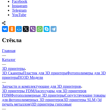
Facebook
Instagram
Telegram
YouTube
Cтёкла
Главная
—
Каталог
—
3D принтеры
3D Сканеры
Пластик для 3D принтера
Фотополимеры для 3D
принтера
ПО
3D Модели
—
Запчасти и комплектующие для 3D принтеров
3D принтеры FDM
Аксессуары для 3D принтеров
FDM
Фотополимерные 3D принтеры
Сопутствующие товары
для фотополимерных 3D принтеров
3D принтеры SLM (3d
печать металлом)
3D принтеры гипсовые
—