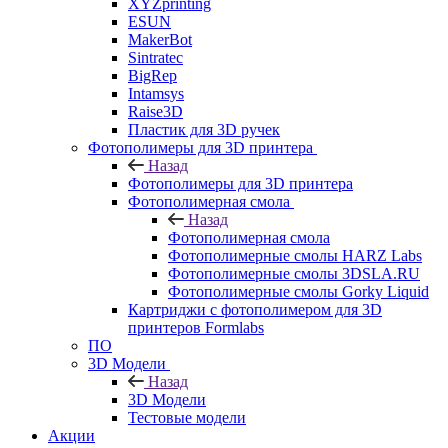
XYZprinting
ESUN
MakerBot
Sintratec
BigRep
Intamsys
Raise3D
Пластик для 3D ручек
Фотополимеры для 3D принтера
Назад
Фотополимеры для 3D принтера
Фотополимерная смола
Назад
Фотополимерная смола
Фотополимерные смолы HARZ Labs
Фотополимерные смолы 3DSLA.RU
Фотополимерные смолы Gorky Liquid
Картриджи с фотополимером для 3D
принтеров Formlabs
ПО
3D Модели
Назад
3D Модели
Тестовые модели
Акции