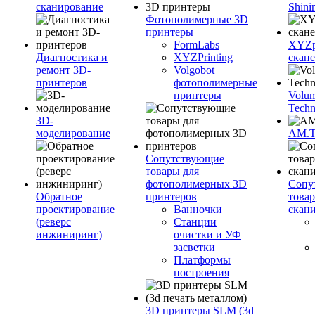
сканирование
Shini
Фотополимерные 3D
принтеры
FormLabs
XYZpr
Диагностика и
XYZPrinting
скан
ремонт 3D-
Volgobot
принтеров
фотополимерные
принтеры
Volu
Techn
3D-
моделирование
AM.
Сопутствующие
товары для
фотополимерных 3D
Сопу
Обратное
принтеров
това
проектирование
Ванночки
скан
(реверс
Станции
инжиниринг)
очистки и УФ
засветки
Платформы
построения
3D принтеры SLM (3d