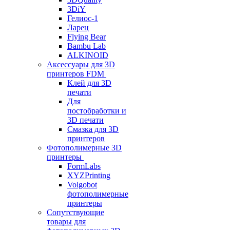
3DiY
Гелиос-1
Ларец
Flying Bear
Bambu Lab
ALKINOID
Аксессуары для 3D
принтеров FDM
Клей для 3D
печати
Для
постобработки и
3D печати
Смазка для 3D
принтеров
Фотополимерные 3D
принтеры
FormLabs
XYZPrinting
Volgobot
фотополимерные
принтеры
Сопутствующие
товары для