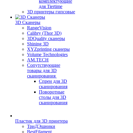
комплектующие
для Tiertime
3D принтеры гипсовые
3D Сканеры
RangeVision
Calibry (Thor 3D)
3DQuality сканеры
Shining 3D
XYZprinting сканеры
Volume Technologies
AM.TECH
Сопутствующие
товары для 3D
сканирования
Спреи для 3D
сканирования
Поворотные
столы для 3D
сканирования
Пластик для 3D принтера
ТриДЭшники
BestFilament