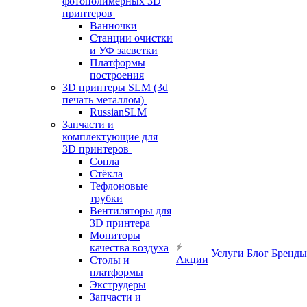
фотополимерных 3D
принтеров
Ванночки
Станции очистки
и УФ засветки
Платформы
построения
3D принтеры SLM (3d
печать металлом)
RussianSLM
Запчасти и
комплектующие для
3D принтеров
Сопла
Cтёкла
Тефлоновые
трубки
Вентиляторы для
3D принтера
Мониторы
качества воздуха
Услуги
Блог
Бренды
Акции
Столы и
платформы
Экструдеры
Запчасти и