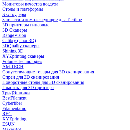
Мониторы качества воздуха
Столы и платформы
Экструдеры
Запчасти и комплектующие для Tiertime
3D принтеры гипсовые
3D Сканеры
RangeVision
Calibry (Thor 3D)
3DQuality сканеры
Shining 3D
XYZprinting сканеры
Volume Technologies
AM.TECH
Сопутствующие товары для 3D сканирования
Спреи для 3D сканирования
Поворотные столы для 3D сканирования
Пластик для 3D принтера
ТриДЭшники
BestFilament
Cyberfiber
Filamentarno
REC
XYZprinting
ESUN
MakerBot