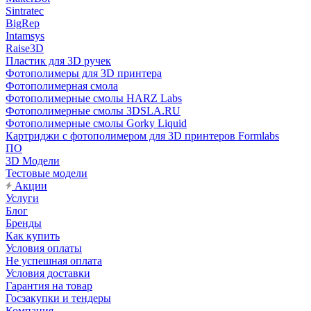
Sintratec
BigRep
Intamsys
Raise3D
Пластик для 3D ручек
Фотополимеры для 3D принтера
Фотополимерная смола
Фотополимерные смолы HARZ Labs
Фотополимерные смолы 3DSLA.RU
Фотополимерные смолы Gorky Liquid
Картриджи с фотополимером для 3D принтеров Formlabs
ПО
3D Модели
Тестовые модели
Акции
Услуги
Блог
Бренды
Как купить
Условия оплаты
Не успешная оплата
Условия доставки
Гарантия на товар
Госзакупки и тендеры
Компания