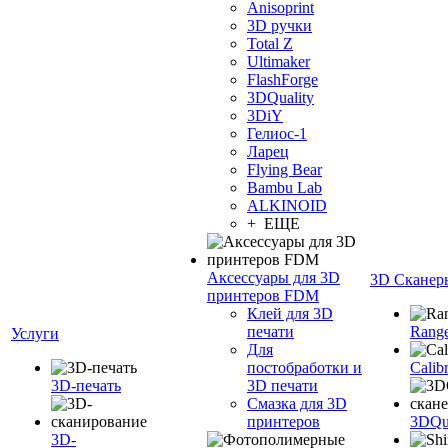
Anisoprint
3D ручки
Total Z
Ultimaker
FlashForge
3DQuality
3DiY
Гелиос-1
Ларец
Flying Bear
Bambu Lab
ALKINOID
+ ЕЩЕ
Аксессуары для 3D
3D Сканер
принтеров FDM
Клей для 3D
печати
Range
Услуги
Для
постобработки и
Calib
3D-печать
3D печати
Смазка для 3D
принтеров
3DQua
3D-