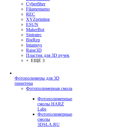
Cyberfiber
Filamentarno
REC
XYZprinting
ESUN
MakerBot
Sintratec
BigRep
Intamsys
Raise3D
Пластик для 3D ручек
+ ЕЩЕ 3
Фотополимеры для 3D
принтера
Фотополимерная смола
Фотополимерные
смолы HARZ
Labs
Фотополимерные
смолы
3DSLA.RU