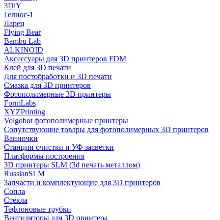
3DiY
Гелиос-1
Ларец
Flying Bear
Bambu Lab
ALKINOID
Аксессуары для 3D принтеров FDM
Клей для 3D печати
Для постобработки и 3D печати
Смазка для 3D принтеров
Фотополимерные 3D принтеры
FormLabs
XYZPrinting
Volgobot фотополимерные принтеры
Сопутствующие товары для фотополимерных 3D принтеров
Ванночки
Станции очистки и УФ засветки
Платформы построения
3D принтеры SLM (3d печать металлом)
RussianSLM
Запчасти и комплектующие для 3D принтеров
Сопла
Cтёкла
Тефлоновые трубки
Вентиляторы для 3D принтера