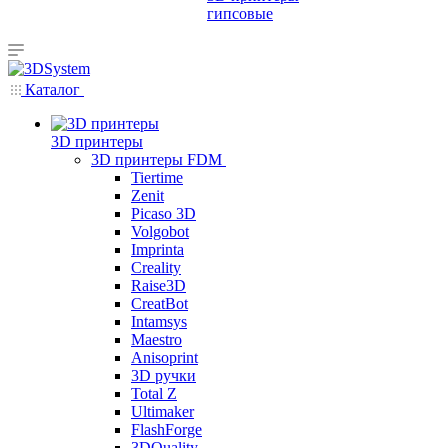
гипсовые
Каталог
3D принтеры
3D принтеры FDM
Tiertime
Zenit
Picaso 3D
Volgobot
Imprinta
Creality
Raise3D
CreatBot
Intamsys
Maestro
Anisoprint
3D ручки
Total Z
Ultimaker
FlashForge
3DQuality