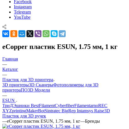
Facebook
Instagram
Telegram
YouTube
eCopper пластик ESUN, 1.75 мм, 1 кг
Главная
—
Каталог
—
Пластик для 3D принтера
3D принтеры
3D Сканеры
Фотополимеры для 3D
принтера
ПО
3D Модели
—
ESUN
ТриДЭшники
BestFilament
Cyberfiber
Filamentarno
REC
XYZprinting
MakerBot
Sintratec
BigRep
Intamsys
Raise3D
Пластик для 3D ручек
—
eCopper пластик ESUN, 1.75 мм, 1 кг
—
Бренды