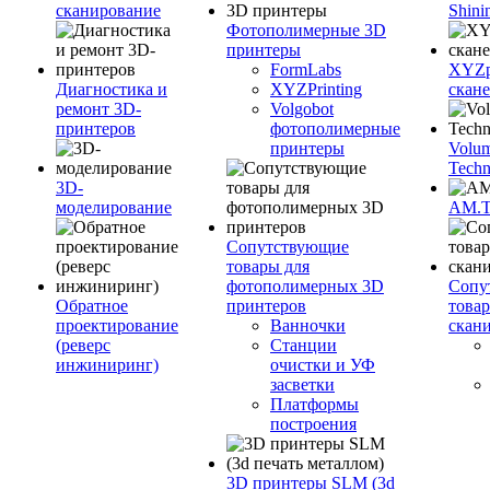
сканирование
Shini
Фотополимерные 3D
принтеры
FormLabs
XYZpr
Диагностика и
XYZPrinting
скан
ремонт 3D-
Volgobot
принтеров
фотополимерные
принтеры
Volu
Techn
3D-
моделирование
AM.
Сопутствующие
товары для
фотополимерных 3D
Сопу
Обратное
принтеров
това
проектирование
Ванночки
скан
(реверс
Станции
инжиниринг)
очистки и УФ
засветки
Платформы
построения
3D принтеры SLM (3d