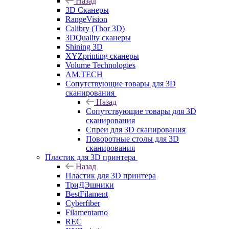
Назад
3D Сканеры
RangeVision
Calibry (Thor 3D)
3DQuality сканеры
Shining 3D
XYZprinting сканеры
Volume Technologies
AM.TECH
Сопутствующие товары для 3D
сканирования
Назад
Сопутствующие товары для 3D
сканирования
Спреи для 3D сканирования
Поворотные столы для 3D
сканирования
Пластик для 3D принтера
Назад
Пластик для 3D принтера
ТриДЭшники
BestFilament
Cyberfiber
Filamentarno
REC