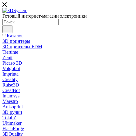
Готовый интернет-магазин электроники
Каталог
3D принтеры
3D принтеры FDM
Tiertime
Zenit
Picaso 3D
Volgobot
Imprinta
Creality
Raise3D
CreatBot
Intamsys
Maestro
Anisoprint
3D ручки
Total Z
Ultimaker
FlashForge
3DQuality