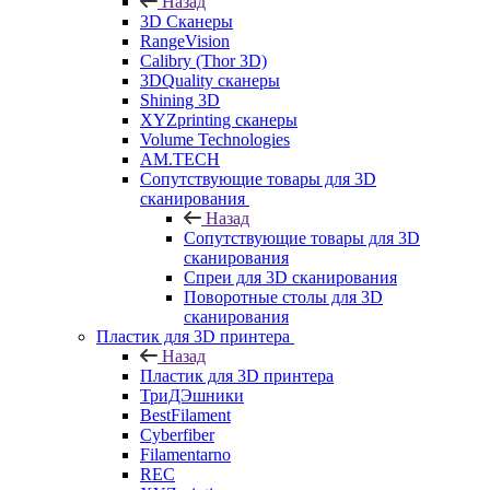
Назад
3D Сканеры
RangeVision
Calibry (Thor 3D)
3DQuality сканеры
Shining 3D
XYZprinting сканеры
Volume Technologies
AM.TECH
Сопутствующие товары для 3D
сканирования
Назад
Сопутствующие товары для 3D
сканирования
Спреи для 3D сканирования
Поворотные столы для 3D
сканирования
Пластик для 3D принтера
Назад
Пластик для 3D принтера
ТриДЭшники
BestFilament
Cyberfiber
Filamentarno
REC