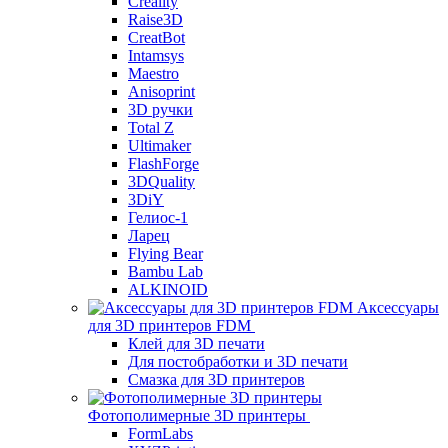
Creality
Raise3D
CreatBot
Intamsys
Maestro
Anisoprint
3D ручки
Total Z
Ultimaker
FlashForge
3DQuality
3DiY
Гелиос-1
Ларец
Flying Bear
Bambu Lab
ALKINOID
Аксессуары
для 3D принтеров FDM
Клей для 3D печати
Для постобработки и 3D печати
Смазка для 3D принтеров
Фотополимерные 3D принтеры
FormLabs