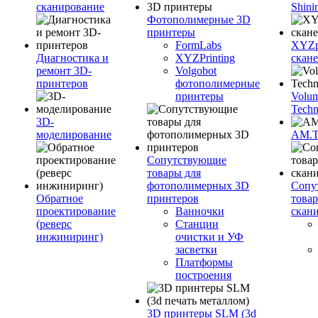
сканирование
Shini
Фотополимерные 3D
принтеры
FormLabs
XYZpr
Диагностика и
XYZPrinting
скан
ремонт 3D-
Volgobot
принтеров
фотополимерные
принтеры
Volu
Techn
3D-
моделирование
AM.
Сопутствующие
товары для
фотополимерных 3D
Сопу
Обратное
принтеров
това
проектирование
Ванночки
скан
(реверс
Станции
инжиниринг)
очистки и УФ
засветки
Платформы
построения
3D принтеры SLM (3d