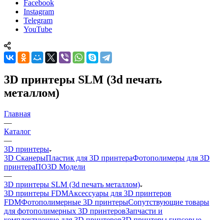
Facebook
Instagram
Telegram
YouTube
3D принтеры SLM (3d печать
металлом)
Главная
—
Каталог
—
3D принтеры
3D Сканеры
Пластик для 3D принтера
Фотополимеры для 3D
принтера
ПО
3D Модели
—
3D принтеры SLM (3d печать металлом)
3D принтеры FDM
Аксессуары для 3D принтеров
FDM
Фотополимерные 3D принтеры
Сопутствующие товары
для фотополимерных 3D принтеров
Запчасти и
комплектующие для 3D принтеров
3D принтеры гипсовые