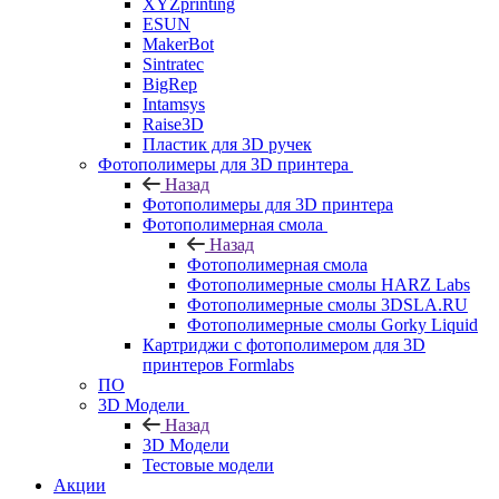
XYZprinting
ESUN
MakerBot
Sintratec
BigRep
Intamsys
Raise3D
Пластик для 3D ручек
Фотополимеры для 3D принтера
Назад
Фотополимеры для 3D принтера
Фотополимерная смола
Назад
Фотополимерная смола
Фотополимерные смолы HARZ Labs
Фотополимерные смолы 3DSLA.RU
Фотополимерные смолы Gorky Liquid
Картриджи с фотополимером для 3D
принтеров Formlabs
ПО
3D Модели
Назад
3D Модели
Тестовые модели
Акции