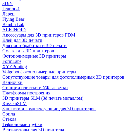
3DiY
Гелиос-1
Ларец
Flying Bear
Bambu Lab
ALKINOID
Аксессуары для 3D принтеров FDM
Клей для 3D печати
Для постобработки и 3D печати
Смазка для 3D принтеров
Фотополимерные 3D принтеры
FormLabs
XYZPrinting
Volgobot фотополимерные принтеры
Сопутствующие товары для фотополимерных 3D принтеров
Ванночки
Станции очистки и УФ засветки
Платформы построения
3D принтеры SLM (3d печать металлом)
RussianSLM
Запчасти и комплектующие для 3D принтеров
Сопла
Cтёкла
Тефлоновые трубки
Вентиляторы для 3D принтера