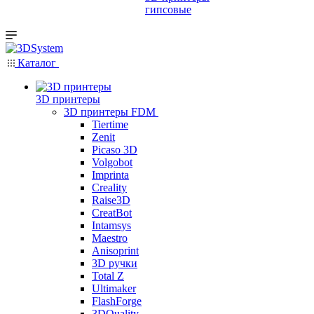
гипсовые
Каталог
3D принтеры
3D принтеры FDM
Tiertime
Zenit
Picaso 3D
Volgobot
Imprinta
Creality
Raise3D
CreatBot
Intamsys
Maestro
Anisoprint
3D ручки
Total Z
Ultimaker
FlashForge
3DQuality