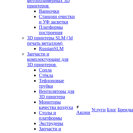
фотополимерных 3D
принтеров
Ванночки
Станции очистки
и УФ засветки
Платформы
построения
3D принтеры SLM (3d
печать металлом)
RussianSLM
Запчасти и
комплектующие для
3D принтеров
Сопла
Cтёкла
Тефлоновые
трубки
Вентиляторы для
3D принтера
Мониторы
качества воздуха
Услуги
Блог
Бренды
Акции
Столы и
платформы
Экструдеры
Запчасти и