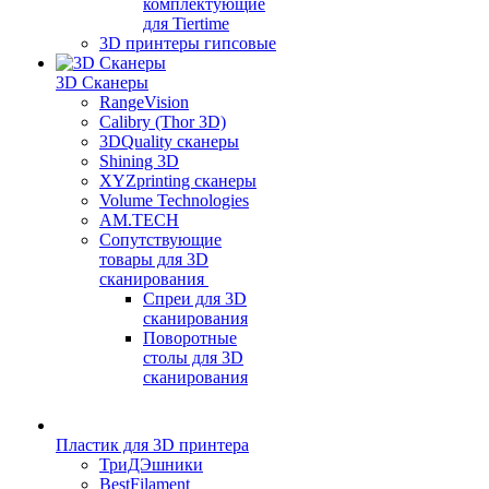
комплектующие
для Tiertime
3D принтеры гипсовые
3D Сканеры
RangeVision
Calibry (Thor 3D)
3DQuality сканеры
Shining 3D
XYZprinting сканеры
Volume Technologies
AM.TECH
Сопутствующие
товары для 3D
сканирования
Спреи для 3D
сканирования
Поворотные
столы для 3D
сканирования
Пластик для 3D принтера
ТриДЭшники
BestFilament