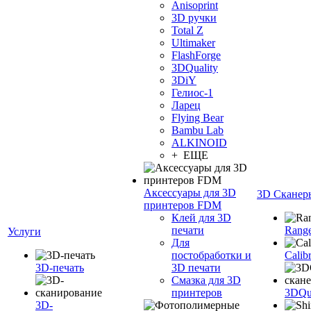
Anisoprint
3D ручки
Total Z
Ultimaker
FlashForge
3DQuality
3DiY
Гелиос-1
Ларец
Flying Bear
Bambu Lab
ALKINOID
+ ЕЩЕ
Аксессуары для 3D
3D Сканер
принтеров FDM
Клей для 3D
печати
Range
Услуги
Для
постобработки и
Calib
3D-печать
3D печати
Смазка для 3D
принтеров
3DQua
3D-