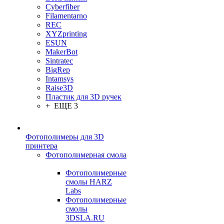
Cyberfiber
Filamentarno
REC
XYZprinting
ESUN
MakerBot
Sintratec
BigRep
Intamsys
Raise3D
Пластик для 3D ручек
+ ЕЩЕ 3
Фотополимеры для 3D
принтера
Фотополимерная смола
Фотополимерные
смолы HARZ
Labs
Фотополимерные
смолы
3DSLA.RU