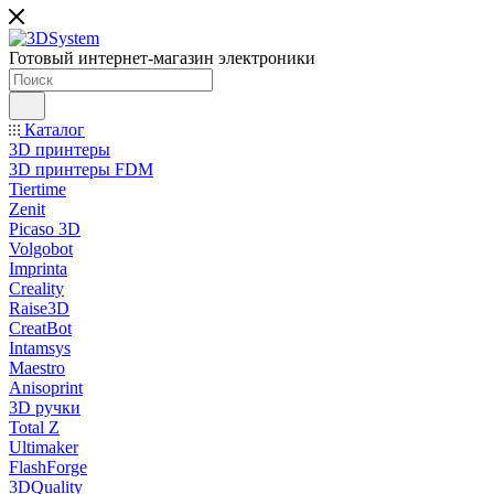
Готовый интернет-магазин электроники
Каталог
3D принтеры
3D принтеры FDM
Tiertime
Zenit
Picaso 3D
Volgobot
Imprinta
Creality
Raise3D
CreatBot
Intamsys
Maestro
Anisoprint
3D ручки
Total Z
Ultimaker
FlashForge
3DQuality