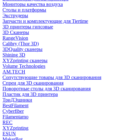
Мониторы качества воздуха
Столы и платформы
Экструдеры
Запчасти и комплектующие для Tiertime
3D принтеры гипсовые
3D Сканеры
RangeVision
Calibry (Thor 3D)
3DQuality сканеры
Shining 3D
XYZprinting сканеры
Volume Technologies
AM.TECH
Сопутствующие товары для 3D сканирования
Спреи для 3D сканирования
Поворотные столы для 3D сканирования
Пластик для 3D принтера
ТриДЭшники
BestFilament
Cyberfiber
Filamentarno
REC
XYZprinting
ESUN
MakerBot