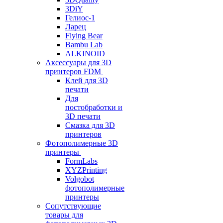
3DiY
Гелиос-1
Ларец
Flying Bear
Bambu Lab
ALKINOID
Аксессуары для 3D
принтеров FDM
Клей для 3D
печати
Для
постобработки и
3D печати
Смазка для 3D
принтеров
Фотополимерные 3D
принтеры
FormLabs
XYZPrinting
Volgobot
фотополимерные
принтеры
Сопутствующие
товары для