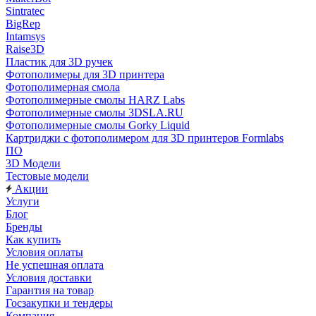
Sintratec
BigRep
Intamsys
Raise3D
Пластик для 3D ручек
Фотополимеры для 3D принтера
Фотополимерная смола
Фотополимерные смолы HARZ Labs
Фотополимерные смолы 3DSLA.RU
Фотополимерные смолы Gorky Liquid
Картриджи с фотополимером для 3D принтеров Formlabs
ПО
3D Модели
Тестовые модели
Акции
Услуги
Блог
Бренды
Как купить
Условия оплаты
Не успешная оплата
Условия доставки
Гарантия на товар
Госзакупки и тендеры
Компания